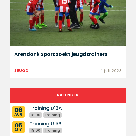
​Arendonk Sport zoekt jeugdtrainers
JEUGD
1 juli 2023
KALENDER
Training U13A
06
AUG
18:00
Training
Training U13B
06
AUG
18:00
Training