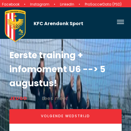
Facebook
Instagram
LinkedIn
ProSoccerData (PSD)
KFC Arendonk Sport
Eerste training +
infomoment U6 --> 5
augustus!
JEUGD
Lees meer
VOLGENDE WEDSTRIJD