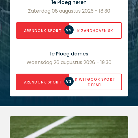
1e Ploeg heren
Zaterdag 08 augustus 2026 - 18:30
VS
ARENDONK SPORT
K ZANDHOVEN SK
1e Ploeg dames
Woensdag 26 augustus 2026 - 19:30
K WITGOOR SPORT
VS
ARENDONK SPORT
DESSEL