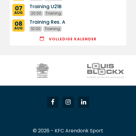
Training U21B
07
AUG
20:00
Training
Training Res. A
08
AUG
10:00
Training
VOLLEDIGE KALENDER
© 2026 - KFC Arendonk Sport