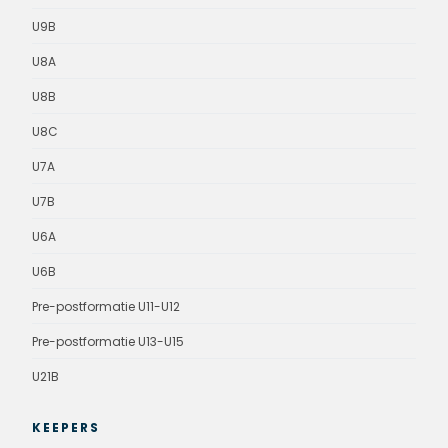
U9B
U8A
U8B
U8C
U7A
U7B
U6A
U6B
Pre-postformatie U11-U12
Pre-postformatie U13-U15
U21B
KEEPERS