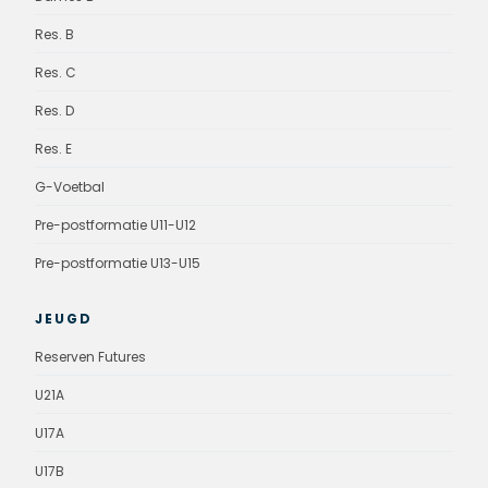
Res. B
Res. C
Res. D
Res. E
G-Voetbal
Pre-postformatie U11-U12
Pre-postformatie U13-U15
JEUGD
Reserven Futures
U21A
U17A
U17B