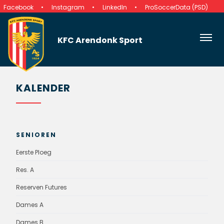
Facebook
Instagram
LinkedIn
ProSoccerData (PSD)
KFC Arendonk Sport
KALENDER
SENIOREN
Eerste Ploeg
Res. A
Reserven Futures
Dames A
Dames B