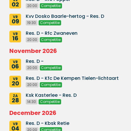
02
20:00
Competitie
Kvv Dosko Baarle-hertog - Res. D
VR
09
19:30
Competitie
Res. D - Rfc Zwaneven
VR
16
20:00
Competitie
November 2026
Res. D -
VR
06
20:00
Competitie
Res. D - Kfc De Kempen Tielen-lichtaart
VR
20
20:00
Competitie
Ksk Kasterlee - Res. D
ZA
28
14:30
Competitie
December 2026
Res. D - Kbsk Retie
VR
04
20:00
Competitie