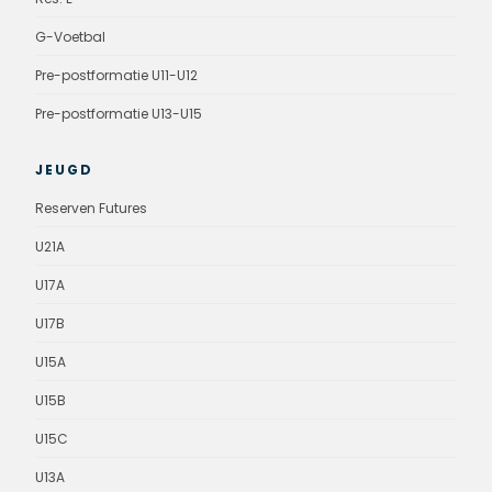
G-Voetbal
Pre-postformatie U11-U12
Pre-postformatie U13-U15
JEUGD
Reserven Futures
U21A
U17A
U17B
U15A
U15B
U15C
U13A