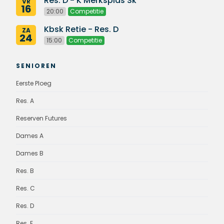
Res. D - K Merksplas Sk
VR
16
20:00
Competitie
Kbsk Retie - Res. D
ZA
24
15:00
Competitie
SENIOREN
Eerste Ploeg
Res. A
Reserven Futures
Dames A
Dames B
Res. B
Res. C
Res. D
Res. E