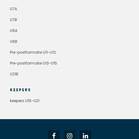
U7A
U7B
U6A
U6B
Pre-postformatie U11-U12
Pre-postformatie U13-U15
U21B
KEEPERS
keepers U15-U21