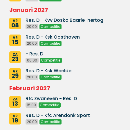
Januari 2027
Res. D - Kvv Dosko Baarle-hertog
VR
08
20:00
Competitie
Res. D - Ksk Oosthoven
VR
15
20:00
Competitie
- Res. D
ZA
23
00:00
Competitie
Res. D - Ksk Weelde
VR
29
20:00
Competitie
Februari 2027
Rfc Zwaneven - Res. D
ZA
13
15:00
Competitie
Res. D - Kfc Arendonk Sport
VR
19
20:00
Competitie