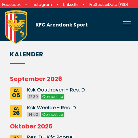
Facebook
Instagram
LinkedIn
ProSoccerData (PSD)
KFC Arendonk Sport
KALENDER
September 2026
Ksk Oosthoven - Res. D
ZA
05
12:30
Competitie
Ksk Weelde - Res. D
ZA
26
14:00
Competitie
Oktober 2026
Res. D - Kfc Poppel
VR