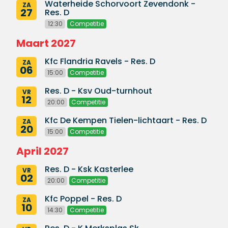
Waterheide Schorvoort Zevendonk -
ZA
27
Res. D
12:30
Competitie
Maart 2027
Kfc Flandria Ravels - Res. D
ZA
06
15:00
Competitie
Res. D - Ksv Oud-turnhout
VR
12
20:00
Competitie
Kfc De Kempen Tielen-lichtaart - Res. D
ZA
20
15:00
Competitie
April 2027
Res. D - Ksk Kasterlee
VR
02
20:00
Competitie
Kfc Poppel - Res. D
ZA
10
14:30
Competitie