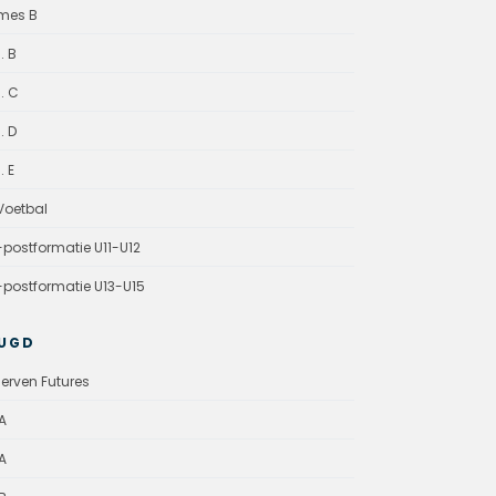
mes B
. B
. C
. D
. E
oetbal
-postformatie U11-U12
-postformatie U13-U15
UGD
erven Futures
A
A