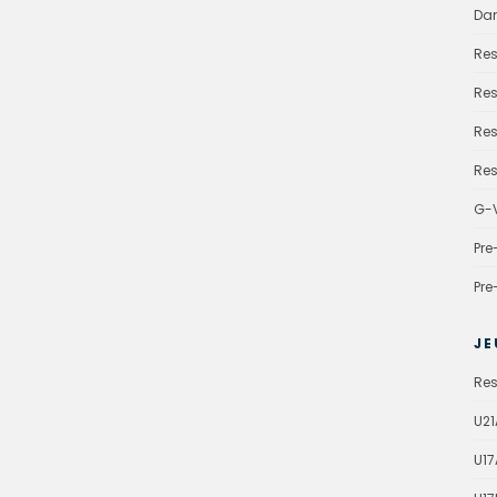
Da
Res
Res
Res
Res
G-V
Pre
Pre
JE
Res
U21
U17