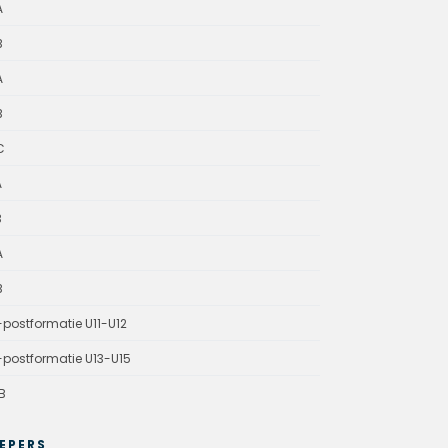
A
B
A
B
C
A
B
A
B
-postformatie U11-U12
-postformatie U13-U15
B
EPERS