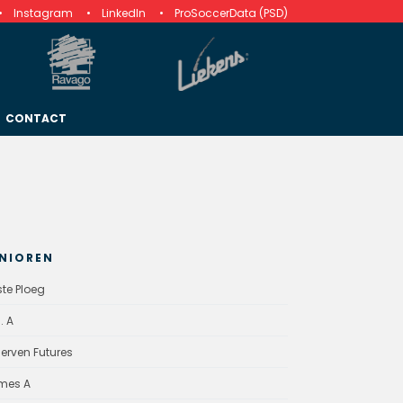
Instagram
LinkedIn
ProSoccerData (PSD)
CONTACT
NIOREN
ste Ploeg
. A
erven Futures
mes A