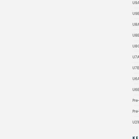
U9
U9
U8
U8
U8
U7
U7
U6
U6
Pre
Pre
U21
KE